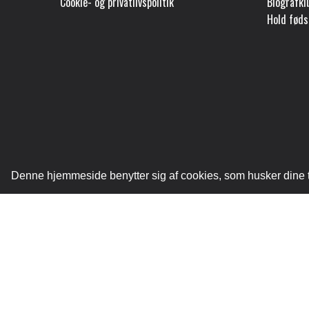
Cookie- og privatlivspolitik
Biografk
Hold føds
Denne hjemmeside benytter sig af cookies, som husker dine tid